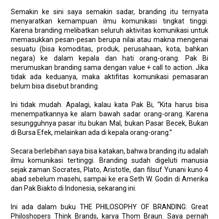
Semakin ke sini saya semakin sadar, branding itu ternyata
menyaratkan kemampuan ilmu komunikasi tingkat tinggi.
Karena branding melibatkan seluruh aktivitas komunikasi untuk
memasukkan pesan-pesan berupa nilai atau makna mengenai
sesuatu (bisa komoditas, produk, perusahaan, kota, bahkan
negara) ke dalam kepala dan hati orang-orang. Pak Bi
merumuskan branding sama dengan value + call to action. Jika
tidak ada keduanya, maka aktifitas komunikasi pemasaran
belum bisa disebut branding.
Ini tidak mudah. Apalagi, kalau kata Pak Bi, “Kita harus bisa
menempatkannya ke alam bawah sadar orang-orang. Karena
sesungguhnya pasar itu bukan Mal, bukan Pasar Becek, Bukan
di Bursa Efek, melainkan ada di kepala orang-orang.”
Secara berlebihan saya bisa katakan, bahwa branding itu adalah
ilmu komunikasi tertinggi. Branding sudah digeluti manusia
sejak zaman Socrates, Plato, Aristotle, dan filsuf Yunani kuno 4
abad sebelum masehi, sampai ke era Seth W. Godin di Amerika
dan Pak Biakto di Indonesia, sekarang ini.
Ini ada dalam buku THE PHILOSOPHY OF BRANDING: Great
Philoshopers Think Brands, karya Thom Braun. Saya pernah