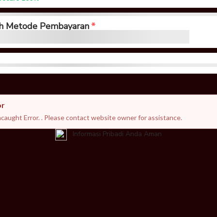
ih Metode Pembayaran
or
caught Error. . Please contact website owner for assistance.
Informasi Pribadi Anda Aman