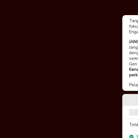
Tanp
foku
Enga
JAN
Jang
deng
seme
Gen 
Kena
per
Pela
Tota
S