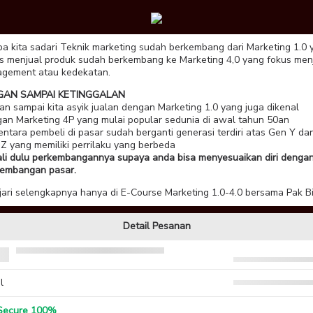
a kita sadari Teknik marketing sudah berkembang dari Marketing 1.0 
s menjual produk sudah berkembang ke Marketing 4,0 yang fokus men
gement atau kedekatan.
GAN SAMPAI KETINGGALAN
an sampai kita asyik jualan dengan Marketing 1.0 yang juga dikenal
an Marketing 4P yang mulai popular sedunia di awal tahun 50an
ntara pembeli di pasar sudah berganti generasi terdiri atas Gen Y da
Z yang memiliki perrilaku yang berbeda
li dulu perkembangannya supaya anda bisa menyesuaikan diri denga
kembangan pasar.
jari selengkapnya hanya di E-Course Marketing 1.0-4.0 bersama Pak Bi
Detail Pesanan
l
ecure 100%