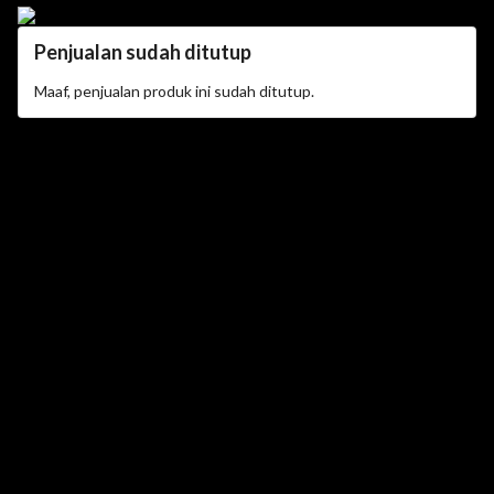
Penjualan sudah ditutup
Maaf, penjualan produk ini sudah ditutup.
telah membeli
No Brand No Bisnis
45 menit lalu