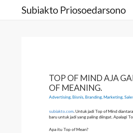
L
Subiakto Priosoedarsono
e
w
a
t
i
k
e
k
o
n
t
e
TOP OF MIND AJA GA
n
OF MEANING.
Advertising
,
Bisnis
,
Branding
,
Marketing
,
Sale
subiakto.com
. Untuk jadi Top of Mind dianta
baru untuk jadi yang paling diingat. Apalagi T
Apa itu Top of Mean?