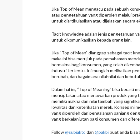
Jika Top of Mean mengacu pada sebuah konse
atau pengetahuan yang diperoleh melalui pra
untuk diartikulasikan atau dijelaskan secara ek
Tacit knowledge adalah jenis pengetahuan yang
untuk dikomunikasikan kepada orang lain.
Jika “Top of Mean” dianggap sebagai tacit kn
maka ini bisa merujuk pada pemahaman menda
bermakna bagi konsumen, yang telah dikemba
industri tertentu. Ini mungkin melibatkan p
berubah, dan bagaimana nilai-nilai dan kebutu
Dalam hal ini, “Top of Meaning” bisa berar
menciptakan atau menawarkan produk yang ti
memiliki makna dan nilai tambah yang signifi
loyalitas dan keterikatan merek. Konsep in
yang diperoleh dari pengalaman panjang deng
yang berkelanjutan bagi konsumen dan diferens
Follow
@subiakto
dan
@pakbi
buat anda bisa b