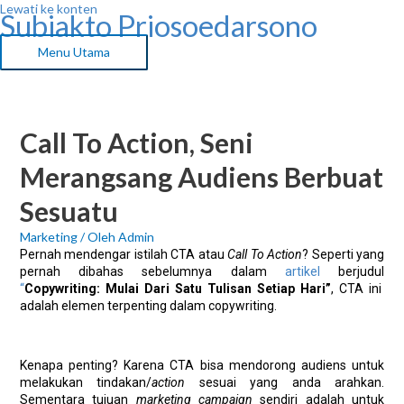
Lewati ke konten
Subiakto Priosoedarsono
Menu Utama
Call To Action, Seni
Merangsang Audiens Berbuat
Sesuatu
Marketing
/ Oleh
Admin
Pernah mendengar istilah CTA atau
Call To Action
? Seperti yang
pernah dibahas sebelumnya dalam
artikel
berjudul
“
Copywriting: Mulai Dari Satu Tulisan Setiap Hari”
,
CTA ini
adalah elemen terpenting dalam copywriting.
Kenapa penting? Karena CTA bisa mendorong audiens untuk
melakukan tindakan/
action
sesuai yang anda arahkan.
Sementara tujuan
marketing campaign
sendiri adalah untuk