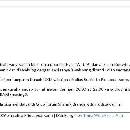
KELAS KULGRAM UNTUK BISA BIKIN BRAND
istilah yang sudah lebih dulu populer. KULTWIT. Bedanya kalau Kultwit
enit dan disambung dengan sesi tanya jawab yang dipandu oleh seorang
endiri perkumpulan Rumah UKM yakni pak Bi alias Subiakto Piosoedarson
ara pengusaha setiap Jumat malam dari jam 20.00 sd 22.00 yang didomi
BRAND masing2.
 bisa mendaftar di Grup Forum Sharing Branding di link dibawah ini :
2026
Subiakto Priosoedarsono
| Didukung oleh
Tema WordPress Astra