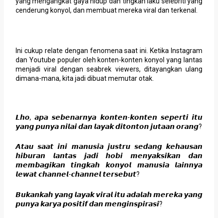
yang mengangkat gaya hidup dan tingkah laku selebriti yang
cenderung konyol, dan membuat mereka viral dan terkenal.
Ini cukup relate dengan fenomena saat ini. Ketika Instagram
dan Youtube populer oleh konten-konten konyol yang lantas
menjadi viral dengan seabrek viewers, ditayangkan ulang
dimana-mana, kita jadi dibuat memutar otak.
𝙇𝙝𝙤, 𝙖𝙥𝙖 𝙨𝙚𝙗𝙚𝙣𝙖𝙧𝙣𝙮𝙖 𝙠𝙤𝙣𝙩𝙚𝙣-𝙠𝙤𝙣𝙩𝙚𝙣 𝙨𝙚𝙥𝙚𝙧𝙩𝙞 𝙞𝙩𝙪
𝙮𝙖𝙣𝙜 𝙥𝙪𝙣𝙮𝙖 𝙣𝙞𝙡𝙖𝙞 𝙙𝙖𝙣 𝙡𝙖𝙮𝙖𝙠 𝙙𝙞𝙩𝙤𝙣𝙩𝙤𝙣 𝙟𝙪𝙩𝙖𝙖𝙣 𝙤𝙧𝙖𝙣𝙜?
𝘼𝙩𝙖𝙪 𝙨𝙖𝙖𝙩 𝙞𝙣𝙞 𝙢𝙖𝙣𝙪𝙨𝙞𝙖 𝙟𝙪𝙨𝙩𝙧𝙪 𝙨𝙚𝙙𝙖𝙣𝙜 𝙠𝙚𝙝𝙖𝙪𝙨𝙖𝙣
𝙝𝙞𝙗𝙪𝙧𝙖𝙣 𝙡𝙖𝙣𝙩𝙖𝙨 𝙟𝙖𝙙𝙞 𝙝𝙤𝙗𝙞 𝙢𝙚𝙣𝙮𝙖𝙠𝙨𝙞𝙠𝙖𝙣 𝙙𝙖𝙣
𝙢𝙚𝙢𝙗𝙖𝙜𝙞𝙠𝙖𝙣 𝙩𝙞𝙣𝙜𝙠𝙖𝙝 𝙠𝙤𝙣𝙮𝙤𝙡 𝙢𝙖𝙣𝙪𝙨𝙞𝙖 𝙡𝙖𝙞𝙣𝙣𝙮𝙖
𝙡𝙚𝙬𝙖𝙩 𝙘𝙝𝙖𝙣𝙣𝙚𝙡-𝙘𝙝𝙖𝙣𝙣𝙚𝙡 𝙩𝙚𝙧𝙨𝙚𝙗𝙪𝙩?
𝘽𝙪𝙠𝙖𝙣𝙠𝙖𝙝 𝙮𝙖𝙣𝙜 𝙡𝙖𝙮𝙖𝙠 𝙫𝙞𝙧𝙖𝙡 𝙞𝙩𝙪 𝙖𝙙𝙖𝙡𝙖𝙝 𝙢𝙚𝙧𝙚𝙠𝙖 𝙮𝙖𝙣𝙜
𝙥𝙪𝙣𝙮𝙖 𝙠𝙖𝙧𝙮𝙖 𝙥𝙤𝙨𝙞𝙩𝙞𝙛 𝙙𝙖𝙣 𝙢𝙚𝙣𝙜𝙞𝙣𝙨𝙥𝙞𝙧𝙖𝙨𝙞?