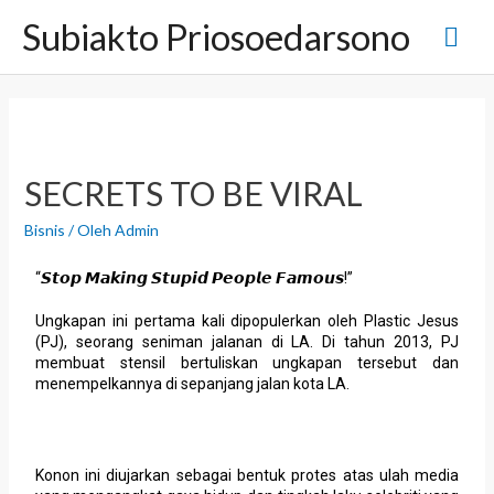
Subiakto Priosoedarsono
SECRETS TO BE VIRAL
Bisnis
/ Oleh
Admin
“𝙎𝙩𝙤𝙥 𝙈𝙖𝙠𝙞𝙣𝙜 𝙎𝙩𝙪𝙥𝙞𝙙 𝙋𝙚𝙤𝙥𝙡𝙚 𝙁𝙖𝙢𝙤𝙪𝙨!”
Ungkapan ini pertama kali dipopulerkan oleh Plastic Jesus
(PJ), seorang seniman jalanan di LA. Di tahun 2013, PJ
membuat stensil bertuliskan ungkapan tersebut dan
menempelkannya di sepanjang jalan kota LA.
Konon ini diujarkan sebagai bentuk protes atas ulah media