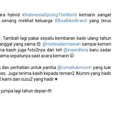
ara hybrid
#IndonesiaSpicingTheWorld
kemarin sangat
u…senang melihat keluarga
#BisaBikinBrand
yang terus
r. Tambah lagi pakai sepatu kembaran kado ulang tahun
 tanggal yang sama 😍
@melisadarmawan
sampai komen
ma kasih juga foto2nya dari teh
@inaardhina
baru sadar
 sama sepatunya saat acara kemarin 🤭
 dan perhatian untuk panitia
@rumahukmcom
yang luar
ukses. Juga terima kasih kepada teman2 Alumni yang hadir
 kami dan cucu2 yang hadir ♥️
 jumpa lagi tahun depan 🤲