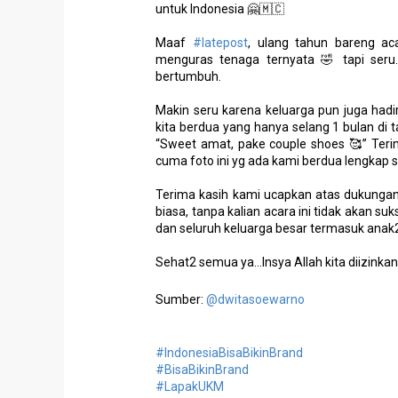
untuk Indonesia 🤗🇲🇨
Maaf
#latepost
, ulang tahun bareng ac
menguras tenaga ternyata 🤣 tapi ser
bertumbuh.
Makin seru karena keluarga pun juga hadi
kita berdua yang hanya selang 1 bulan di
“Sweet amat, pake couple shoes 🥰” Teri
cuma foto ini yg ada kami berdua lengkap
Terima kasih kami ucapkan atas dukungan
biasa, tanpa kalian acara ini tidak akan s
dan seluruh keluarga besar termasuk anak2
Sehat2 semua ya…Insya Allah kita diizinkan
Sumber:
@dwitasoewarno
#IndonesiaBisaBikinBrand
#BisaBikinBrand
#LapakUKM