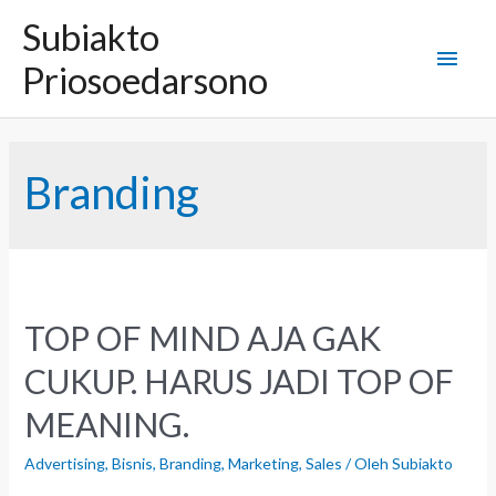
L
Subiakto
e
M
w
Priosoedarsono
a
t
e
i
k
n
e
Branding
k
u
o
n
t
U
e
n
t
TOP OF MIND AJA GAK
a
CUKUP. HARUS JADI TOP OF
m
MEANING.
a
Advertising
,
Bisnis
,
Branding
,
Marketing
,
Sales
/ Oleh
Subiakto