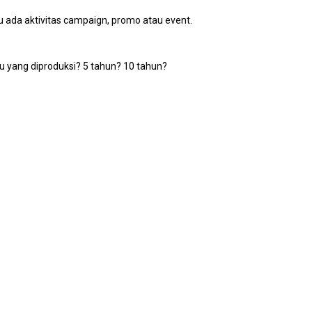
au ada aktivitas campaign, promo atau event.
atu yang diproduksi? 5 tahun? 10 tahun?