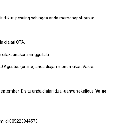
it diikuti pesaing sehingga anda memonopoli pasar.
a diajari CTA.
 dilaksanakan minggu lalu.
20 Agustus (online) anda diajari menemukan Value.
 September. Disitu anda diajari dua -uanya sekaligus.
Value
mi di 085223944575.