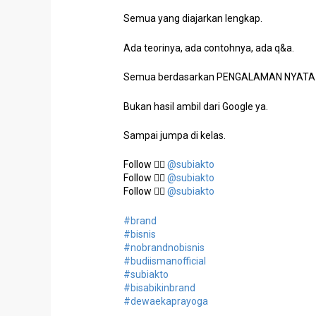
Semua yang diajarkan lengkap.
Ada teorinya, ada contohnya, ada q&a.
Semua berdasarkan PENGALAMAN NYATA pa
Bukan hasil ambil dari Google ya.
Sampai jumpa di kelas.
Follow 👉🏿
@subiakto
Follow 👉🏿
@subiakto
Follow 👉🏿
@subiakto
#brand
#bisnis
#nobrandnobisnis
#budiismanofficial
#subiakto
#bisabikinbrand
#dewaekaprayoga