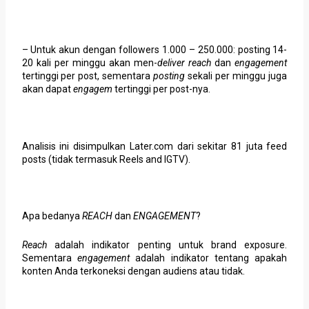
– Untuk akun dengan followers 1.000 – 250.000: posting 14-
20 kali per minggu akan men-
deliver reach
dan
engagement
tertinggi per post, sementara
posting
sekali per minggu juga
akan dapat
engagem
tertinggi per post-nya.
Analisis ini disimpulkan Later.com dari sekitar 81 juta feed
posts (tidak termasuk Reels and IGTV).
Apa bedanya
REACH
dan
ENGAGEMENT
?
Reach
adalah indikator penting untuk brand exposure.
Sementara
engagement
adalah indikator tentang apakah
konten Anda terkoneksi dengan audiens atau tidak.