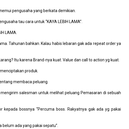
menemui pengusaha yang berkata demikian.
pengusaha tau cara untuk “KAYA LEBIH LAMA”.
BIH LAMA.
lama. Tahunan bahkan. Kalau habis lebaran gak ada repeat order ya
ang? Itu karena Brand-nya kuat. Value dan call to action yg kuat.
menciptakan produk.
6 tentang membaca peluang.
g mengirim salesman untuk melihat peluang Pemasaran di sebuah
or kepada bossnya “Percuma boss. Rakyatnya gak ada yg pakai
 belum ada yang pakai sepatu”.