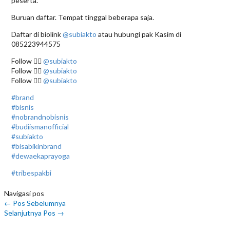
peserta.
Buruan daftar. Tempat tinggal beberapa saja.
Daftar di biolink
@subiakto
atau hubungi pak Kasim di
085223944575
Follow 👉🏿
@subiakto
Follow 👉🏿
@subiakto
Follow 👉🏿
@subiakto
#brand
#bisnis
#nobrandnobisnis
#budiismanofficial
#subiakto
#bisabikinbrand
#dewaekaprayoga
#tribespakbi
Navigasi pos
←
Pos Sebelumnya
Selanjutnya Pos
→