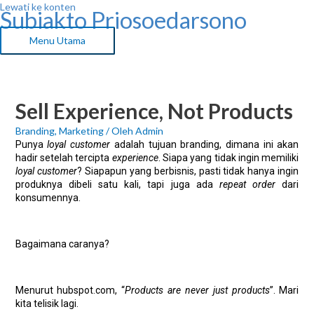
Lewati ke konten
Subiakto Priosoedarsono
Menu Utama
Sell Experience, Not Products
Branding
,
Marketing
/ Oleh
Admin
Punya
loyal customer
adalah tujuan branding, dimana ini akan
hadir setelah tercipta
experience
. Siapa yang tidak ingin memiliki
loyal customer
? Siapapun yang berbisnis, pasti tidak hanya ingin
produknya dibeli satu kali, tapi juga ada
repeat order
dari
konsumennya.
Bagaimana caranya?
Menurut hubspot.com, “
Products are never just products
”.
Mari
kita telisik lagi.