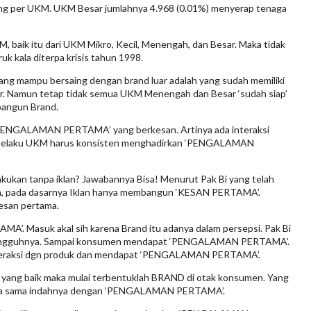
rang per UKM. UKM Besar jumlahnya 4.968 (0.01%) menyerap tenaga
, baik itu dari UKM Mikro, Kecil, Menengah, dan Besar. Maka tidak
k kala diterpa krisis tahun 1998.
ang mampu bersaing dengan brand luar adalah yang sudah memiliki
. Namun tetap tidak semua UKM Menengah dan Besar ‘sudah siap’
bangun Brand.
i ‘PENGALAMAN PERTAMA’ yang berkesan. Artinya ada interaksi
d, pelaku UKM harus konsisten menghadirkan ‘PENGALAMAN
akukan tanpa iklan? Jawabannya Bisa! Menurut Pak Bi yang telah
ia, pada dasarnya Iklan hanya membangun ‘KESAN PERTAMA’.
san pertama.
A’. Masuk akal sih karena Brand itu adanya dalam persepsi. Pak Bi
ungguhnya. Sampai konsumen mendapat ‘PENGALAMAN PERTAMA’.
nteraksi dgn produk dan mendapat ‘PENGALAMAN PERTAMA’.
ang baik maka mulai terbentuklah BRAND di otak konsumen. Yang
edua sama indahnya dengan ‘PENGALAMAN PERTAMA’.