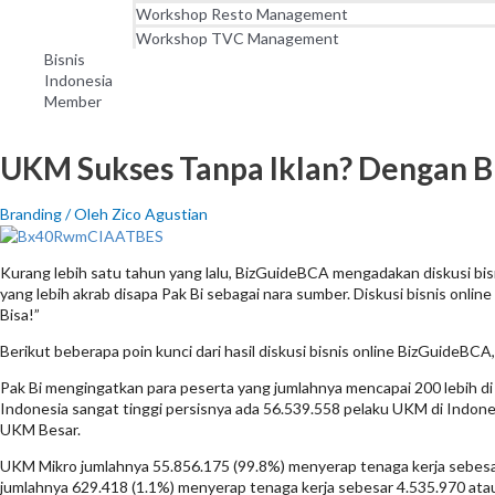
Workshop Resto Management
Workshop TVC Management
Bisnis
Indonesia
Member
UKM Sukses Tanpa Iklan? Dengan B
Branding
/ Oleh
Zico Agustian
Kurang lebih satu tahun yang lalu, BizGuideBCA mengadakan diskusi b
yang lebih akrab disapa Pak Bi sebagai nara sumber. Diskusi bisnis onl
Bisa!”
Berikut beberapa poin kunci dari hasil diskusi bisnis online BizGuideBCA,
Pak Bi mengingatkan para peserta yang jumlahnya mencapai 200 lebih d
Indonesia sangat tinggi persisnya ada 56.539.558 pelaku UKM di Indon
UKM Besar.
UKM Mikro jumlahnya 55.856.175 (99.8%) menyerap tenaga kerja sebesa
jumlahnya 629.418 (1.1%) menyerap tenaga kerja sebesar 4.535.970 at