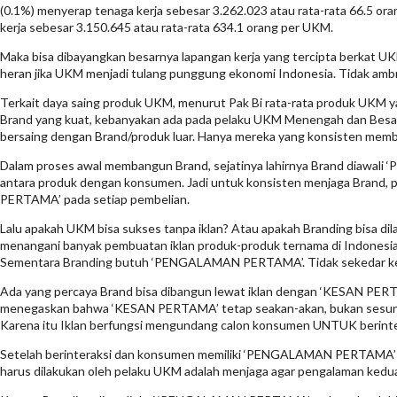
(0.1%) menyerap tenaga kerja sebesar 3.262.023 atau rata-rata 66.5 o
kerja sebesar 3.150.645 atau rata-rata 634.1 orang per UKM.
Maka bisa dibayangkan besarnya lapangan kerja yang tercipta berkat UKM
heran jika UKM menjadi tulang punggung ekonomi Indonesia. Tidak ambru
Terkait daya saing produk UKM, menurut Pak Bi rata-rata produk UKM y
Brand yang kuat, kebanyakan ada pada pelaku UKM Menengah dan Besar
bersaing dengan Brand/produk luar. Hanya mereka yang konsisten mem
Dalam proses awal membangun Brand, sejatinya lahirnya Brand diawal
antara produk dengan konsumen. Jadi untuk konsisten menjaga Bran
PERTAMA’ pada setiap pembelian.
Lalu apakah UKM bisa sukses tanpa iklan? Atau apakah Branding bisa dil
menangani banyak pembuatan iklan produk-produk ternama di Indones
Sementara Branding butuh ‘PENGALAMAN PERTAMA’. Tidak sekedar ke
Ada yang percaya Brand bisa dibangun lewat iklan dengan ‘KESAN PERTAM
menegaskan bahwa ‘KESAN PERTAMA’ tetap seakan-akan, bukan ses
Karena itu Iklan berfungsi mengundang calon konsumen UNTUK beri
Setelah berinteraksi dan konsumen memiliki ‘PENGALAMAN PERTAMA’ y
harus dilakukan oleh pelaku UKM adalah menjaga agar pengalaman k