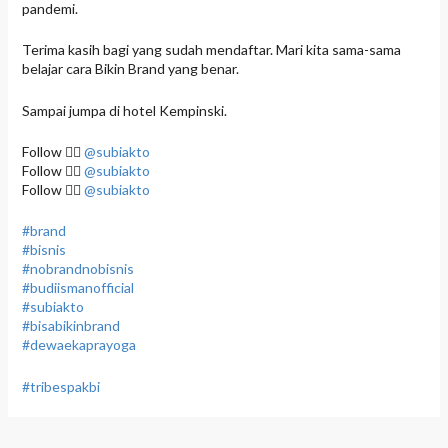
pandemi.
Terima kasih bagi yang sudah mendaftar. Mari kita sama-sama
belajar cara Bikin Brand yang benar.
Sampai jumpa di hotel Kempinski.
Follow 👉🏿
@subiakto
Follow 👉🏿
@subiakto
Follow 👉🏿
@subiakto
#brand
#bisnis
#nobrandnobisnis
#budiismanofficial
#subiakto
#bisabikinbrand
#dewaekaprayoga
#tribespakbi
N