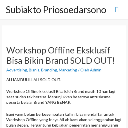
L
Subiakto Priosoedarsono
M
e
w
a
e
t
i
n
k
e
u
k
Workshop Offline Eksklusif
o
n
U
Bisa Bikin Brand SOLD OUT!
t
e
t
Advertising
,
Bisnis
,
Branding
,
Marketing
/ Oleh
Admin
n
ALHAMDULILLAH SOLD OUT.
a
Workshop Offline Eksklusif Bisa Bikin Brand masih 10 hari lagi
m
seat sudah tak bersisa. Menunjukkan besarnya antusiasme
peserta belajar Brand YANG BENAR.
a
Bagi yang belum berkesempatan kali ini bisa mendaftar untuk
Workshop Offline yang Insya AlLah kami akan selenggarakan lagi
bulan depan. Tergantung kebijakan pemerintah menanggulangi