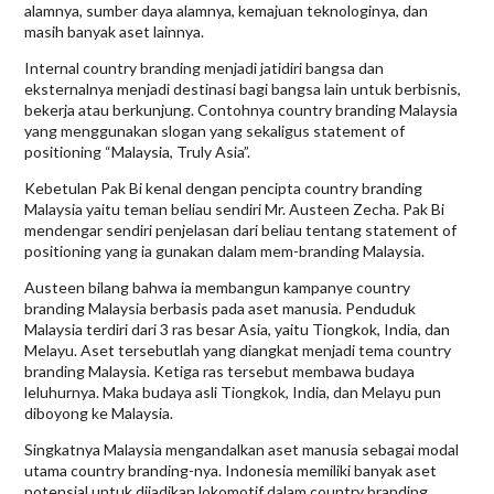
alamnya, sumber daya alamnya, kemajuan teknologinya, dan
masih banyak aset lainnya.
Internal country branding menjadi jatidiri bangsa dan
eksternalnya menjadi destinasi bagi bangsa lain untuk berbisnis,
bekerja atau berkunjung. Contohnya country branding Malaysia
yang menggunakan slogan yang sekaligus statement of
positioning “Malaysia, Truly Asia”.
Kebetulan Pak Bi kenal dengan pencipta country branding
Malaysia yaitu teman beliau sendiri Mr. Austeen Zecha. Pak Bi
mendengar sendiri penjelasan dari beliau tentang statement of
positioning yang ia gunakan dalam mem-branding Malaysia.
Austeen bilang bahwa ia membangun kampanye country
branding Malaysia berbasis pada aset manusia. Penduduk
Malaysia terdiri dari 3 ras besar Asia, yaitu Tiongkok, India, dan
Melayu. Aset tersebutlah yang diangkat menjadi tema country
branding Malaysia. Ketiga ras tersebut membawa budaya
leluhurnya. Maka budaya asli Tiongkok, India, dan Melayu pun
diboyong ke Malaysia.
Singkatnya Malaysia mengandalkan aset manusia sebagai modal
utama country branding-nya. Indonesia memiliki banyak aset
potensial untuk dijadikan lokomotif dalam country branding,