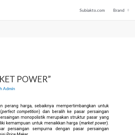
Subiakto.com
Brand
KET POWER”
eh
Admin
n perang harga, sebaiknya mempertimbangkan untuk
(
perfect competition
) dan beralih ke pasar persaingan
ersaingan monopolistik merupakan struktur pasar yang
iliki kemampuan untuk menaikkan harga (
market power
).
sar persaingan sempurna dengan pasar persaingan
sisi
Price Maker
.