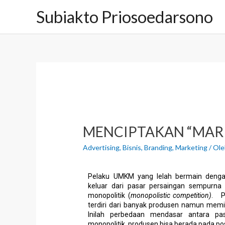
Subiakto Priosoedarsono
MENCIPTAKAN “MAR
Advertising
,
Bisnis
,
Branding
,
Marketing
/ Ol
Pelaku UMKM yang lelah bermain denga
keluar dari pasar persaingan sempurna 
monopolitik (
monopolistic competition)
. P
terdiri dari banyak produsen namun mem
Inilah perbedaan mendasar antara pa
monopolitik, produsen bisa berada pada po