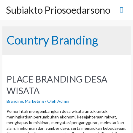
L
Subiakto Priosoedarsono
M
e
w
a
e
t
i
n
Country Branding
k
e
u
k
o
n
U
t
e
t
n
PLACE BRANDING DESA
a
WISATA
m
Branding
,
Marketing
/ Oleh
Admin
Pemerintah mengembangkan desa wisata untuk untuk
a
meningkatkan pertumbuhan ekonomi, kesejahteraan rakyat,
menghapus kemiskinan, mengatasi pengangguran, melestarikan
alam, lingkungan dan sumber daya, serta memajukan kebudayaan.