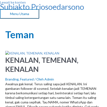
Lewati ke konten
Subiakto Priosoedarsono
Menu Utama
Teman
KENALAN, TEMENAN,
KENALAN
Branding
,
Featured
/ Oleh
Admin
Awalnya gak kenal. Terus saling sapa jadi KENALAN. Ini
gambaran follower di sosmed. Setelah kenalan jadi TEMENAN
karena berkomunikasi setiap hari, berinteraksi setiap hari, lalu
timbul saling ketergantungan satu sama lain. Teman itu saling
kenal, gak cuma sepihak. Tau NAMA, nomer WhatsApp dan
alamat EMAIL. Dikasih secara sukarela ketika diminta. Gak perlu