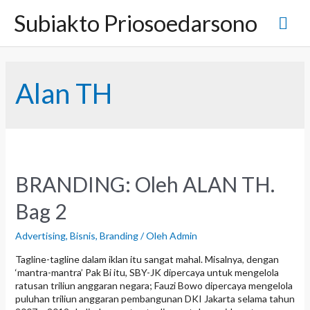
L
Subiakto Priosoedarsono
M
e
w
a
e
t
i
n
Alan TH
k
e
u
k
o
n
U
t
e
t
n
BRANDING: Oleh ALAN TH.
a
Bag 2
m
Advertising
,
Bisnis
,
Branding
/ Oleh
Admin
Tagline-tagline dalam iklan itu sangat mahal. Misalnya, dengan
a
‘mantra-mantra’ Pak Bi itu, SBY-JK dipercaya untuk mengelola
ratusan triliun anggaran negara; Fauzi Bowo dipercaya mengelola
puluhan triliun anggaran pembangunan DKI Jakarta selama tahun