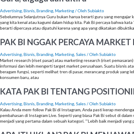
Advertising
,
Bisnis
,
Branding
,
Marketing
/ Oleh
Subiakto
Sebelumnya Selanjutnya Guru bukan hanya berarti guru yang mengajar ki
yang kita kenal atau kagumi dalam hidup kita. Pak Bi percaya bahwa kata “g
berarti dipercaya atau dipatuhi karena yang apa yang dikatakan dibukti
PAK BI NGGAK PERCAYA MARKET
Advertising
,
Bisnis
,
Branding
,
Marketing
,
Sales
/ Oleh
Subiakto
Market research (riset pasar) atau marketing research (riset pemasara
informasi dan lebih mengerti target market perusahaan. Suatu bisnis a
beragam fungsi, seperti melihat tren di pasar, merancang produk yang l
konsumen baru, atau
KATA PAK BI TENTANG POSITION
Advertising
,
Bisnis
,
Branding
,
Marketing
,
Sales
/ Oleh
Subiakto
Kalau Anda mem-follow Pak Bi di Instagram, Anda pasti kerap mendengar 
pembahasan di Instagram Live. Seperti yang biasa Pak Bi sebut di dalam
menjadi yang pertama dalam sebuah kategori. “‘Lebih baik menjadi yang p